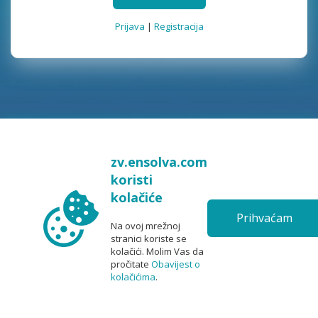
Prijava
|
Registracija
zv.ensolva.com
koristi
kolačiće
Prihvaćam
Na ovoj mrežnoj
stranici koriste se
kolačići. Molim Vas da
pročitate
Obavijest o
kolačićima
.
6.0
|
©2026 Ris software
|
User manual
|
Česta pitanja
(FAQ)
|
Podrška
|
|
|
|